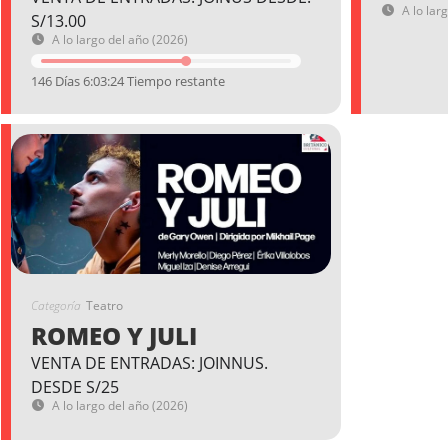
A lo lar
S/13.00
A lo largo del año (2026)
146 Días 6:03:24 Tiempo restante
Categoría
Teatro
ROMEO Y JULI
VENTA DE ENTRADAS: JOINNUS.
DESDE S/25
A lo largo del año (2026)