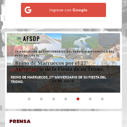
Ingrese con
Google
NOTICIAS AFSDP
N
U
REINO DE MARRUECOS, 27°ANIVERSARIO DE SU FIESTA DEL
¡
TRONO.
PRENSA