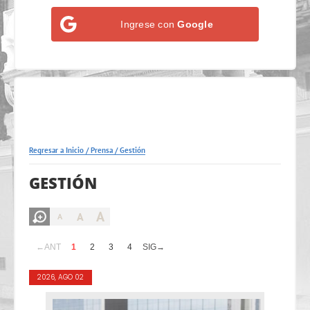
Ingrese con
Google
Regresar a Inicio
/
Prensa
/
Gestión
GESTIÓN
A
A
A
←ANT
1
2
3
4
SIG→
2026, AGO 02