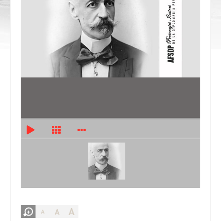
A
A
A