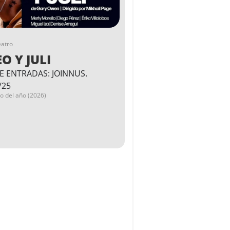
eatro
O Y JULI
E ENTRADAS: JOINNUS.
/25
go del año (2026)