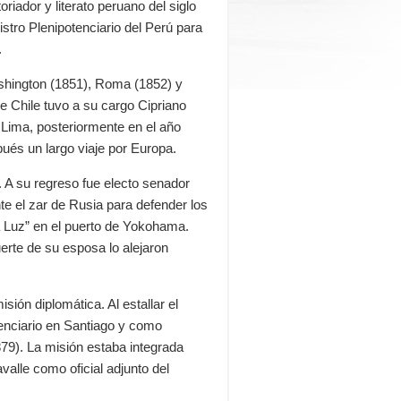
toriador
y
literato
peruano
del
siglo
istro Plenipotenciario
del
Perú
para
.
shington (1851), Roma (1852) y
e Chile tuvo a su cargo Cipriano
 Lima, posteriormente en el año
ués un largo viaje por Europa.
 A su regreso fue electo senador
te el zar de Rusia para defender los
a Luz” en el puerto de Yokohama.
uerte de su esposa lo alejaron
sión diplomática. Al estallar el
otenciario en Santiago y como
879
). La misión estaba integrada
lle como oficial adjunto del