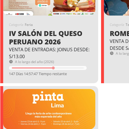
Categoría
Feria
Categoría
T
IV SALÓN DEL QUESO
ROME
PERUANO 2026
VENTA D
DESDE S
VENTA DE ENTRADAS: JOINUS DESDE:
A lo lar
S/13.00
A lo largo del año (2026)
147 Días 14:57:46 Tiempo restante