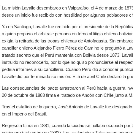
La misión Lavalle desembarco en Valparaíso, el 4 de marzo de 1879
desde un inicio fue recibido con hostilidad por algunos pobladores c
Ya en Santiago, Lavalle fue recibido por el presidente de la Repúbli
a quien propuso el arbitraje peruano en torno al litigio chileno-boliv
exigía la retirada de las tropas chilenas de Antofagasta. Sin embargo
canciller chileno
Alejandro Fierro Pérez de Camino
le preguntó a Lav
tratado secreto que el Perú mantenía con
Bolivia
desde 1873. Lavalle
instruido no reconocerlo, por lo que no quiso pronunciarse al respect
pediría informes a su cancillería. Cuando Perú dio a conocer pública
Lavalle dio por terminada su misión. El 5 de abril Chile declaró la gu
Las consecuencias del pacto arrastraron al Perú hacia la guerra invo
20 de octubre de 1883 firma el tratado de Ancón con Chile junto a M
Tras el estallido de la guerra, José Antonio de Lavalle fue designado
en el Imperio del Brasil.
Regresó a Lima en 1881, cuando la ciudad se hallaba ocupada por la
prisionero (setiembre de 1882), fue trasladado a Talcahuano primero y