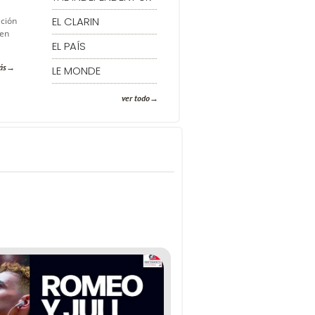
EL CLARIN
ación
 en
EL PAÍS
ás
LE MONDE
ver todo