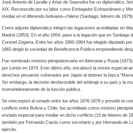
José Antonio de Lavalle y Arias de Saavedra fue un
diplomático
,
his
XIX
. Reconocido por su labor como
Embajador Extraordinario
y
Min
mediar en el diferendo
boliviano
–
chileno
(Santiago, febrero de
1879
)
Como adjunto diplomático integró las legaciones acreditadas en Wa
Madrid (1853). En el año 1854, paso a la legación que en Santiago d
Coronel Zegarra. Entre los años 1860-1864 fue elegido diputado por
1865 dirigió la sociedad de Beneficencia Publica emprendiendo desp
Fue nombrado ministro plenipotenciario en Alemania y Rusia (1873).
por Loreto en 1874. Este último año, encabezó la misión especial an
derechos peruanos vulnerados por Japón al detener la barca “Marí
Sin embargo, la decisión desfavorable del arbitraje a su país y la m
momentáneamente de la función pública.
Se reincorporó al senado entre los años 1876-1878 y presidió la comi
conflicto entre Bolivia y Chile, fue acreditado como ministro plenip
enviado especial para mediar en dicho conflicto (19 de febrero de
1
también por Fernando Casós como secretario y por Hernando de Lava
ejército.