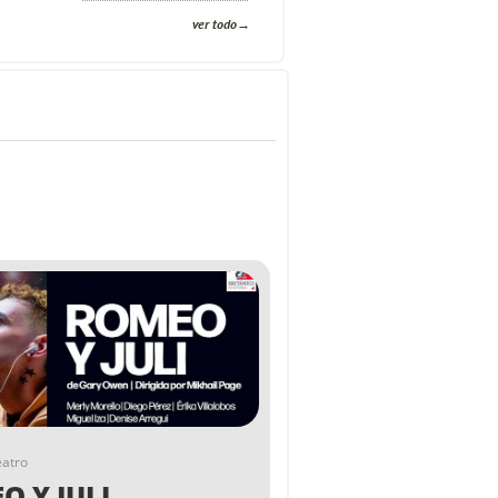
ver todo
eatro
O Y JULI