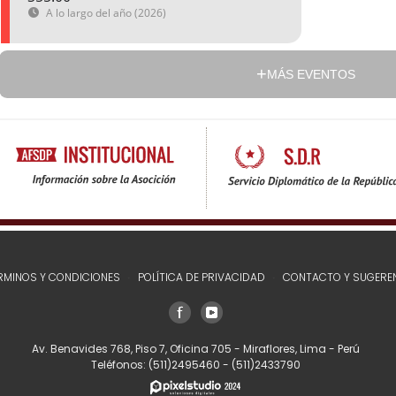
A lo largo del año (2026)
MÁS EVENTOS
RMINOS Y CONDICIONES
POLÍTICA DE PRIVACIDAD
CONTACTO Y SUGERE
Av. Benavides 768, Piso 7, Oficina 705 - Miraflores, Lima - Perú
Teléfonos:
(511)2495460
-
(511)2433790