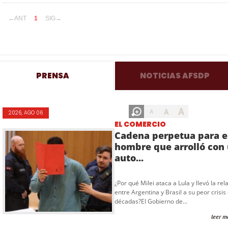
←ANT
1
SIG→
PRENSA
NOTICIAS AFSDP
A
A
A
2026, AGO 06
EL COMERCIO
Cadena perpetua para e
hombre que arrolló con
auto...
¿Por qué Milei ataca a Lula y llevó la rel
entre Argentina y Brasil a su peor crisis
décadas?El Gobierno de...
leer m