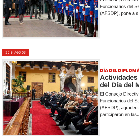
Funcionarios del Se
(AFSDP), pone a su 
2019, AGO 08
DÍA DEL DIPLOM
Actividades 
del Día del M
El Consejo Directiv
Funcionarios del Se
(AFSDP), agradece
participaron en las..