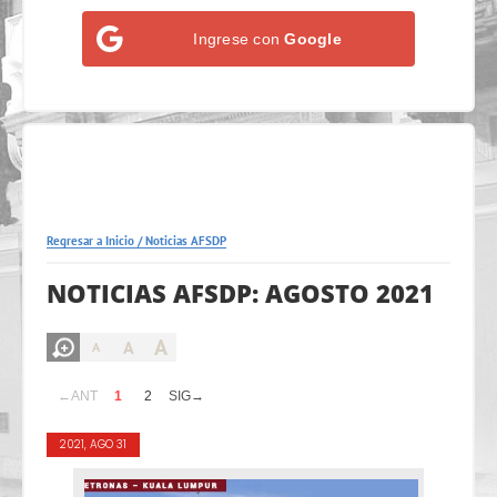
Ingrese con
Google
Regresar a Inicio
/
Noticias AFSDP
NOTICIAS AFSDP: AGOSTO 2021
A
A
A
←ANT
1
2
SIG→
2021, AGO 31