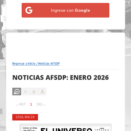
Ingrese con
Google
Regresar a Inicio
/
Noticias AFSDP
NOTICIAS AFSDP: ENERO 2026
A
A
A
←ANT
1
SIG→
2026, ENE 29