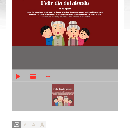
A
A
A