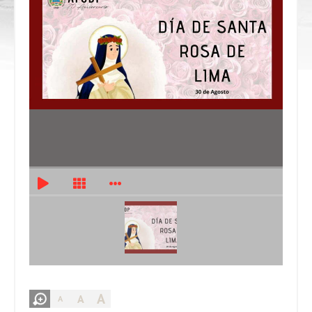
A
A
A