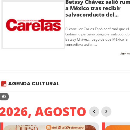
Betssy Chávez salió ru
a México tras recibir
salvoconducto del...
El canciller Carlos Espá confirmó que el
Gobierno peruano otorgó el salvocondu
Betssy Chávez, luego de que México le
concediera asilo…...
leer m
AGENDA CULTURAL
2026, AGOSTO