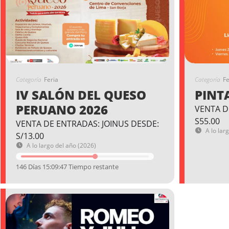
Categoría
Feria
Categoría
Fe
IV SALÓN DEL QUESO
PINT
PERUANO 2026
VENTA D
S55.00
VENTA DE ENTRADAS: JOINUS DESDE:
A lo lar
S/13.00
A lo largo del año (2026)
146 Días 15:09:46 Tiempo restante