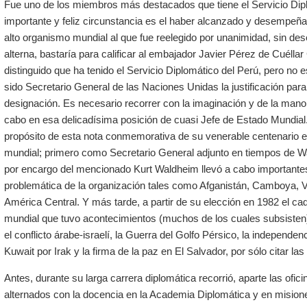
Fue uno de los miembros más destacados que tiene el Servicio Dip
importante y feliz circunstancia es el haber alcanzado y desempeñ
alto organismo mundial al que fue reelegido por unanimidad, sin des
alterna, bastaría para calificar al embajador Javier Pérez de Cuéll
distinguido que ha tenido el Servicio Diplomático del Perú, pero no
sido Secretario General de las Naciones Unidas la justificación par
designación. Es necesario recorrer con la imaginación y de la mano c
cabo en esa delicadísima posición de cuasi Jefe de Estado Mundial.
propósito de esta nota conmemorativa de su venerable centenario el 
mundial; primero como Secretario General adjunto en tiempos de W
por encargo del mencionado Kurt Waldheim llevó a cabo importante
problemática de la organización tales como Afganistán, Camboya, Vi
América Central. Y más tarde, a partir de su elección en 1982 el
mundial que tuvo acontecimientos (muchos de los cuales subsisten
el conflicto árabe-israelí, la Guerra del Golfo Pérsico, la independen
Kuwait por Irak y la firma de la paz en El Salvador, por sólo citar l
Antes, durante su larga carrera diplomática recorrió, aparte las ofici
alternados con la docencia en la Academia Diplomática y en misio