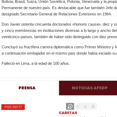
Bolivia, Brasil, Suiza, Unión Soviética, Polonia, Venezuela y la pr
Permanente de nuestro país. Es destacable que fue también Jefe del
designado Secretario General de Relaciones Exteriores en 1964.
Don Javier ostenta cincuenta doctorados «honoris causa», diez y sie
y cinco membresías en instituciones diversas a lo largo y ancho d
veinticinco países, también de haber sido distinguido con diez pres
Concluyó su fructífera carrera diplomática como Primer Ministro y M
a continuación embajador en el mismo país donde había iniciado su 
Falleció en Lima, a la edad de 100 años.
PRENSA
NOTICIAS AFSDP
A
A
A
2026, AGO 07
CARETAS