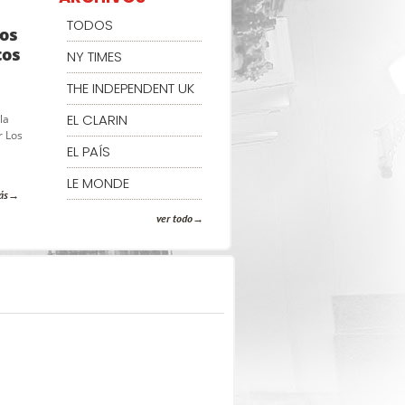
TODOS
dos
tos
NY TIMES
THE INDEPENDENT UK
EL CLARIN
la
r Los
EL PAÍS
LE MONDE
ás
ver todo