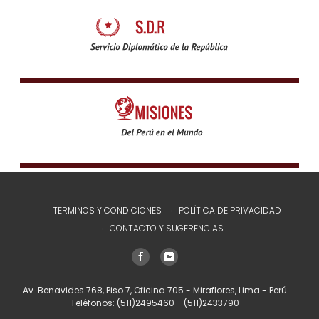
TERMINOS Y CONDICIONES
POLÍTICA DE PRIVACIDAD
CONTACTO Y SUGERENCIAS
Av. Benavides 768, Piso 7, Oficina 705 - Miraflores, Lima - Perú
Teléfonos:
(511)2495460
-
(511)2433790