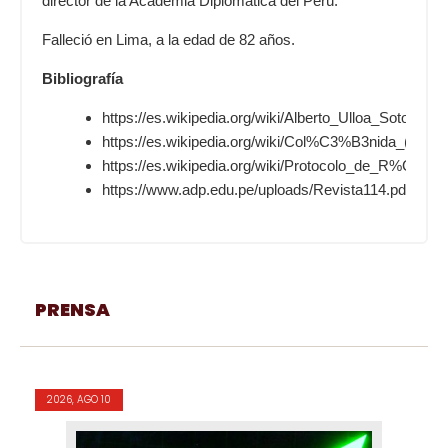
director de la Academia Diplomática del Perú.
Falleció en Lima, a la edad de 82 años.
Bibliografía
https://es.wikipedia.org/wiki/Alberto_Ulloa_Sotomayo
https://es.wikipedia.org/wiki/Col%C3%B3nida_(movi
https://es.wikipedia.org/wiki/Protocolo_de_R%C3%
https://www.adp.edu.pe/uploads/Revista114.pdf
PRENSA
2026, AGO 10