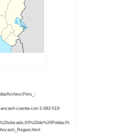
ia/Archivo:Peru_-
e-ancash-cuenta-con-1-083-519-
C%20ubicado,XII%20de%20Poblaci%C3%B3n%2C%20VII%20de
7-Ancash_Region.html