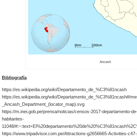
Ancash
Bibliografía
https://es.wikipedia.org/wiki/Departamento_de_%C3%81ncash
https://es.wikipedia.org/wiki/Departamento_de_%C3%81ncash#/med
_Ancash_Department_(locator_map).svg
https://m.inei.gob.pe/prensa/noticias/censos-2017-departamento-d
habitantes-
11048/#:~:text=El%20departamento%20de%20%C3%81ncash%2
https://www.tripadvisor.com.pe/Attractions-g2656665-Activities-c4