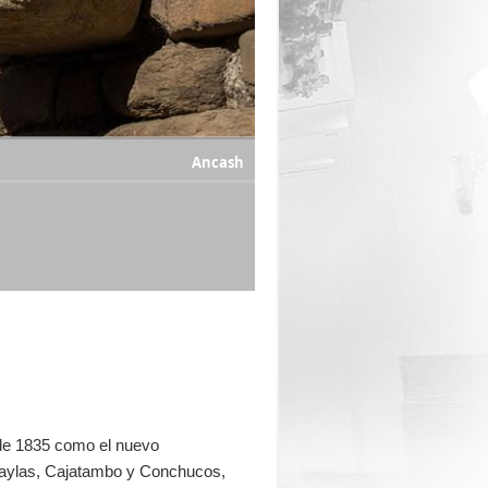
Ancash
 de 1835 como el nuevo
aylas
,
Cajatambo
y Conchucos,