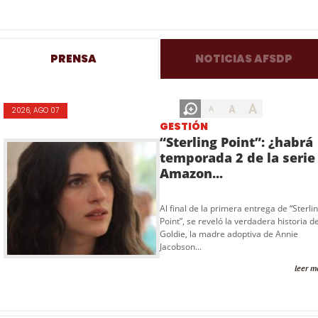
PRENSA
NOTICIAS AFSDP
A
A
A
2026, AGO 07
GESTIÓN
“Sterling Point”: ¿habrá
temporada 2 de la serie
Amazon...
Al final de la primera entrega de “Sterli
Point”, se reveló la verdadera historia d
Goldie, la madre adoptiva de Annie
Jacobson...
leer m