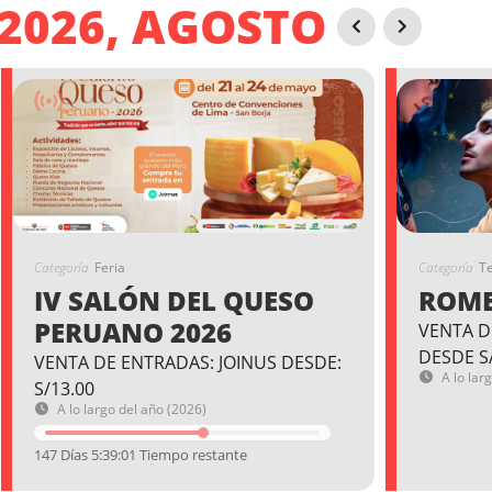
2026, AGOSTO
Categoría
Feria
Categoría
T
IV SALÓN DEL QUESO
ROME
PERUANO 2026
VENTA D
DESDE S
VENTA DE ENTRADAS: JOINUS DESDE:
A lo lar
S/13.00
A lo largo del año (2026)
147 Días 5:39:01 Tiempo restante