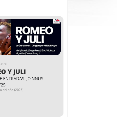
eatro
O Y JULI
E ENTRADAS: JOINNUS.
/25
go del año (2026)