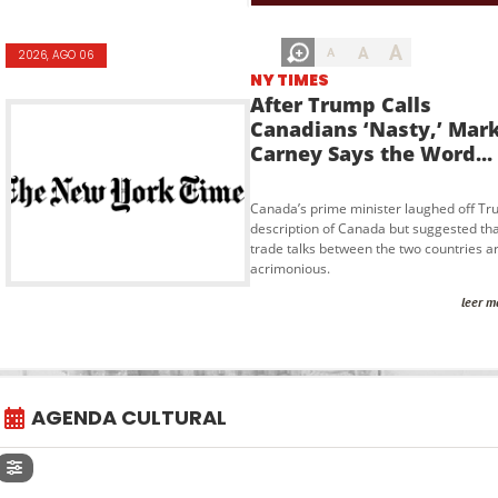
A
A
A
2026, AGO 06
NY TIMES
After Trump Calls
Canadians ‘Nasty,’ Mar
Carney Says the Word...
Canada’s prime minister laughed off Tr
description of Canada but suggested th
trade talks between the two countries a
acrimonious.
leer m
AGENDA CULTURAL