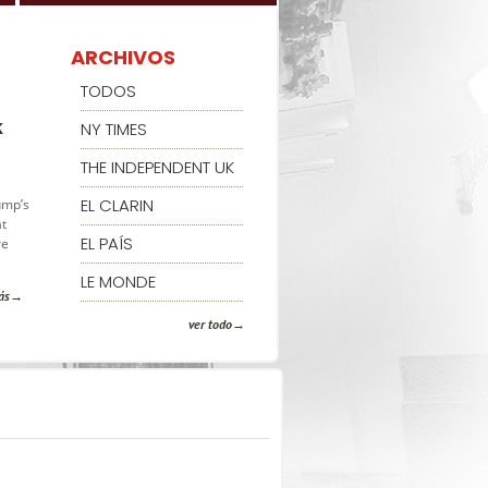
ARCHIVOS
TODOS
k
NY TIMES
THE INDEPENDENT UK
EL CLARIN
ump’s
at
EL PAÍS
re
LE MONDE
ás
ver todo