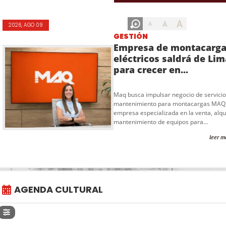
A
A
A
2026, AGO 09
GESTIÓN
Empresa de montacarg
eléctricos saldrá de Lim
para crecer en...
Maq busca impulsar negocio de servicio
mantenimiento para montacargas MAQ
empresa especializada en la venta, alqui
mantenimiento de equipos para...
leer m
AGENDA CULTURAL