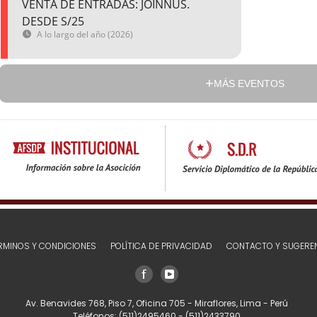
VENTA DE ENTRADAS: JOINNUS.
DESDE S/25
A lo largo del año (2026)
MÁS EVENTOS
RMINOS Y CONDICIONES
POLÍTICA DE PRIVACIDAD
CONTACTO Y SUGERE
Av. Benavides 768, Piso 7, Oficina 705 - Miraflores, Lima - Perú
Teléfonos:
(511)2495460
-
(511)2433790