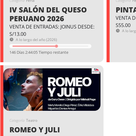
Categoría
Feria
Categoría
Fe
IV SALÓN DEL QUESO
PINT
PERUANO 2026
VENTA D
S55.00
VENTA DE ENTRADAS: JOINUS DESDE:
A lo lar
S/13.00
A lo largo del año (2026)
146 Días 2:44:04 Tiempo restante
Categoría
Teatro
ROMEO Y JULI