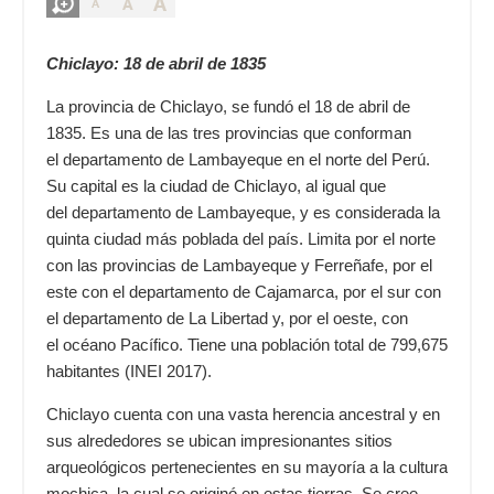
A
A
A
Chiclayo: 18 de abril de 1835
La provincia de Chiclayo, se fundó el 18 de abril de
1835. Es una de las tres provincias que conforman
el
departamento de Lambayeque
en el norte del
Perú
.
Su capital es la ciudad de Chiclayo, al igual que
del
departamento de Lambayeque
, y es considerada la
quinta ciudad más poblada del país. Limita por el norte
con las provincias de
Lambayeque
y
Ferreñafe
, por el
este con el
departamento de Cajamarca
, por el sur con
el
departamento de La Libertad
y, por el oeste, con
el
océano Pacífico
. Tiene una población total de 799,675
habitantes (INEI 2017).
Chiclayo cuenta con una vasta herencia ancestral y en
sus alrededores se ubican impresionantes sitios
arqueológicos pertenecientes en su mayoría a la cultura
mochica, la cual se originó en estas tierras. Se cree