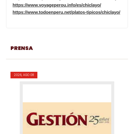
https://www.voyageperou.info/es/chiclayo/
https://www.todoenperu.net/platos-tipicos/chiclayo/
PRENSA
2026, AGO 08