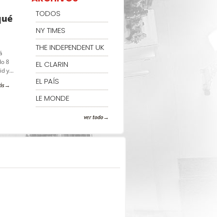
TODOS
qué
NY TIMES
THE INDEPENDENT UK
á
do 8
EL CLARIN
d y...
EL PAÍS
ás
LE MONDE
ver todo