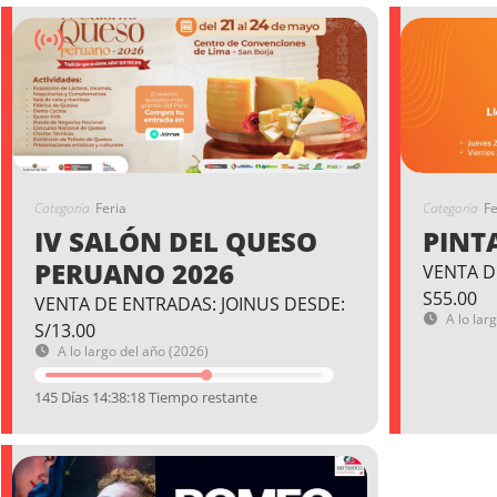
Categoría
Feria
Categoría
Fe
IV SALÓN DEL QUESO
PINT
PERUANO 2026
VENTA D
S55.00
VENTA DE ENTRADAS: JOINUS DESDE:
A lo lar
S/13.00
A lo largo del año (2026)
145 Días 14:38:17 Tiempo restante