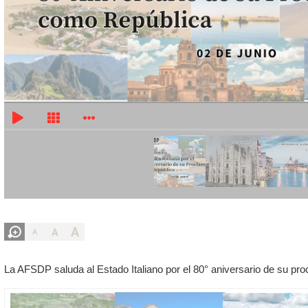
A
A
A
La AFSDP saluda al Estado Italiano por el 80° aniversario de su p