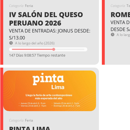
Categoría
Feria
Categoría
T
IV SALÓN DEL QUESO
ROME
PERUANO 2026
VENTA D
DESDE S
VENTA DE ENTRADAS: JOINUS DESDE:
A lo lar
S/13.00
A lo largo del año (2026)
147 Días 9:08:56 Tiempo restante
Categoría
Feria
PINTA LIMA