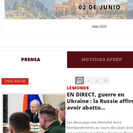
Italia 2026
PRENSA
NOTICIAS AFSDP
A
A
A
2026, AGO 06
LE MONDE
EN DIRECT, guerre en
Ukraine : la Russie affi
avoir abattu...
Les deux pays ont intensifié leurs
bombardements au cours des jours écou
qui « suivent un schéma alarmant d’esc