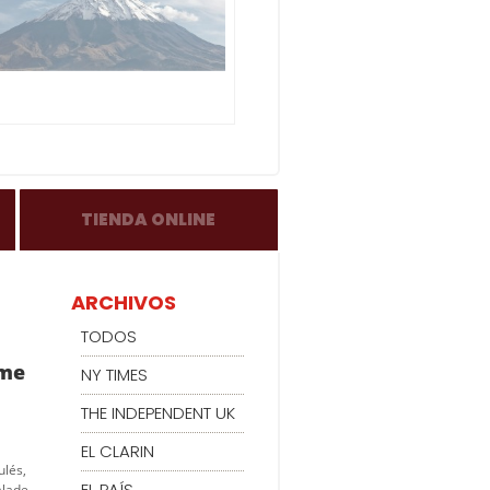
TIENDA ONLINE
ARCHIVOS
TODOS
rme
NY TIMES
THE INDEPENDENT UK
EL CLARIN
lés,
EL PAÍS
alade