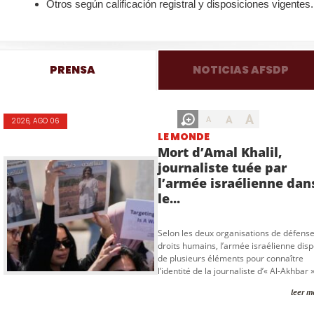
Otros según calificación registral y disposiciones vigentes.
PRENSA
NOTICIAS AFSDP
A
A
A
2026, AGO 06
LE MONDE
Mort d’Amal Khalil,
journaliste tuée par
l’armée israélienne dan
le...
Selon les deux organisations de défens
droits humains, l’armée israélienne disp
de plusieurs éléments pour connaître
l’identité de la journaliste d’« Al-Akhbar »,
leer m