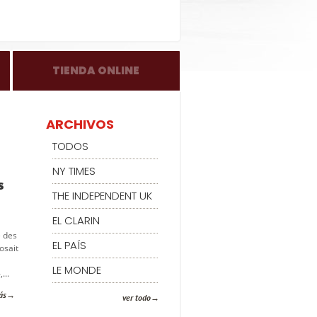
TIENDA ONLINE
ARCHIVOS
TODOS
NY TIMES
s
THE INDEPENDENT UK
EL CLARIN
e des
EL PAÍS
osait
LE MONDE
...
ás
ver todo