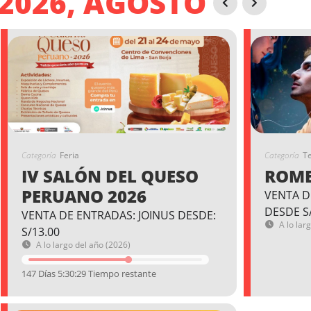
2026, AGOSTO
Categoría
Feria
Categoría
T
IV SALÓN DEL QUESO
ROME
PERUANO 2026
VENTA D
DESDE S
VENTA DE ENTRADAS: JOINUS DESDE:
A lo lar
S/13.00
A lo largo del año (2026)
147 Días 5:30:29 Tiempo restante