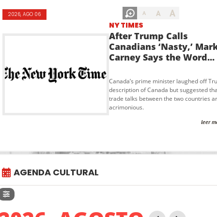
A
A
A
2026, AGO 06
NY TIMES
After Trump Calls
Canadians ‘Nasty,’ Mar
Carney Says the Word...
Canada’s prime minister laughed off Tr
description of Canada but suggested th
trade talks between the two countries a
acrimonious.
leer m
AGENDA CULTURAL