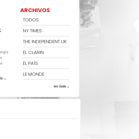
ARCHIVOS
TODOS
k
NY TIMES
THE INDEPENDENT UK
EL CLARIN
ump’s
at
EL PAÍS
re
LE MONDE
ás
ver todo