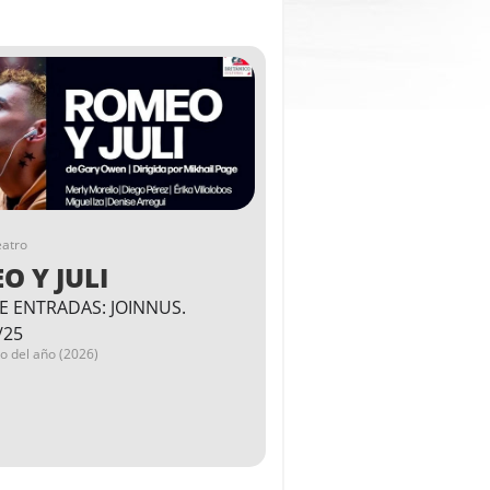
eatro
O Y JULI
E ENTRADAS: JOINNUS.
/25
go del año (2026)