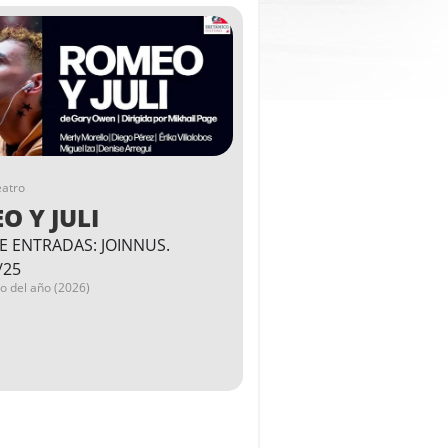
eatro
O Y JULI
E ENTRADAS: JOINNUS.
/25
go del año (2026)