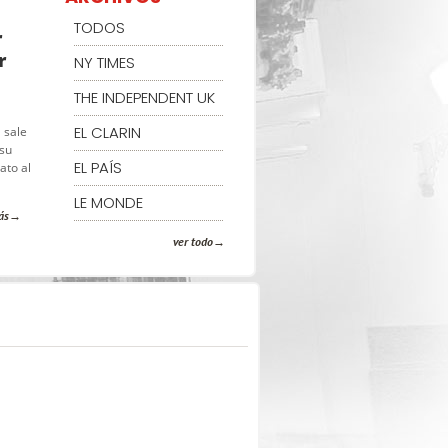
TODOS
r
r
NY TIMES
THE INDEPENDENT UK
EL CLARIN
 sale
 su
EL PAÍS
ato al
LE MONDE
ás
ver todo