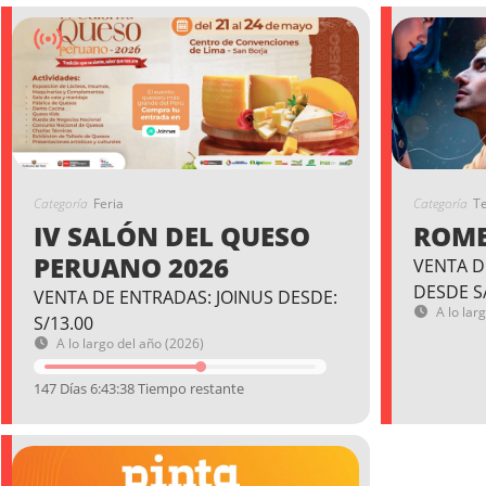
Categoría
Feria
Categoría
T
IV SALÓN DEL QUESO
ROME
PERUANO 2026
VENTA D
DESDE S
VENTA DE ENTRADAS: JOINUS DESDE:
A lo lar
S/13.00
A lo largo del año (2026)
147 Días 6:43:37 Tiempo restante