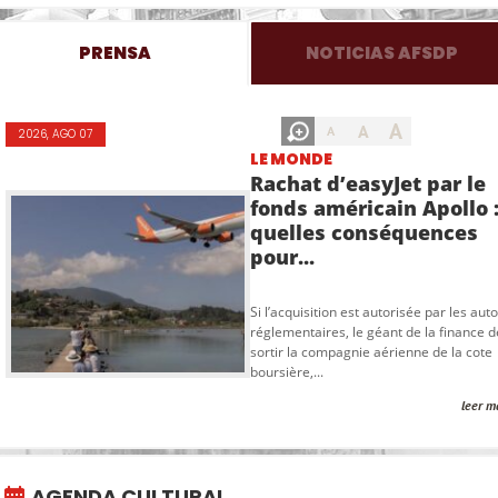
PRENSA
NOTICIAS AFSDP
A
A
A
2026, AGO 07
LE MONDE
Rachat d’easyJet par le
fonds américain Apollo 
quelles conséquences
pour...
Si l’acquisition est autorisée par les auto
réglementaires, le géant de la finance d
sortir la compagnie aérienne de la cote
boursière,...
leer m
AGENDA CULTURAL