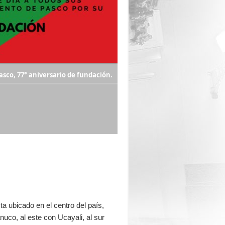
asco, 77° aniversario de fundación.
 ubicado en el centro del país,
nuco
, al este con
Ucayali
, al sur