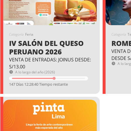
Categoría
Feria
Categoría
T
IV SALÓN DEL QUESO
ROME
PERUANO 2026
VENTA D
DESDE S
VENTA DE ENTRADAS: JOINUS DESDE:
A lo lar
S/13.00
A lo largo del año (2026)
147 Días 12:28:39 Tiempo restante