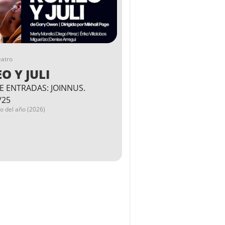
eatro
O Y JULI
E ENTRADAS: JOINNUS.
/25
go del año (2026)