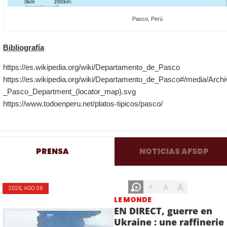
Pasco, Perú
Bibliografía
https://es.wikipedia.org/wiki/Departamento_de_Pasco
https://es.wikipedia.org/wiki/Departamento_de_Pasco#/media/Archi
_Pasco_Department_(locator_map).svg
https://www.todoenperu.net/platos-tipicos/pasco/
PRENSA
NOTICIAS AFSDP
A
A
A
2026, AGO 06
LE MONDE
EN DIRECT, guerre en
Ukraine : une raffinerie