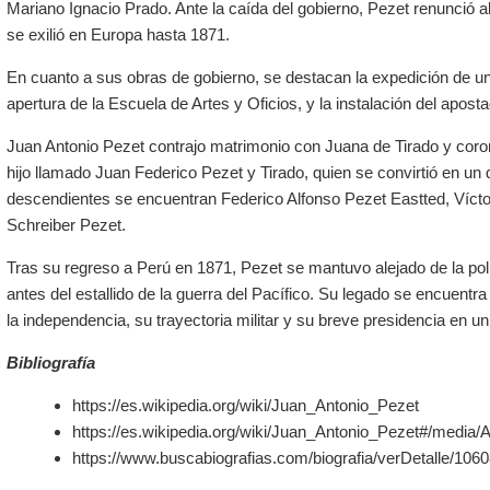
Mariano Ignacio Prado. Ante la caída del gobierno, Pezet renunció a
se exilió en Europa hasta 1871.
En cuanto a sus obras de gobierno, se destacan la expedición de 
apertura de la Escuela de Artes y Oficios, y la instalación del apostad
Juan Antonio Pezet contrajo matrimonio con Juana de Tirado y coron
hijo llamado Juan Federico Pezet y Tirado, quien se convirtió en un
descendientes se encuentran Federico Alfonso Pezet Eastted, Vícto
Schreiber Pezet.
Tras su regreso a Perú en 1871, Pezet se mantuvo alejado de la polít
antes del estallido de la guerra del Pacífico. Su legado se encuentra
la independencia, su trayectoria militar y su breve presidencia en u
Bibliografía
https://es.wikipedia.org/wiki/Juan_Antonio_Pezet
https://es.wikipedia.org/wiki/Juan_Antonio_Pezet#/media/
https://www.buscabiografias.com/biografia/verDetalle/1