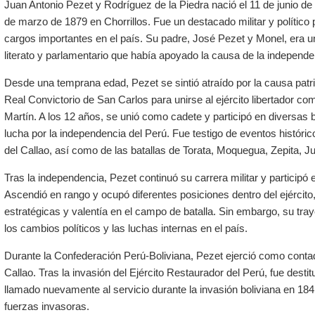
Juan Antonio Pezet y Rodríguez de la Piedra nació el 11 de junio de 
de marzo de 1879 en Chorrillos. Fue un destacado militar y políti
cargos importantes en el país. Su padre, José Pezet y Monel, era u
literato y parlamentario que había apoyado la causa de la independe
Desde una temprana edad, Pezet se sintió atraído por la causa patr
Real Convictorio de San Carlos para unirse al ejército libertador c
Martín. A los 12 años, se unió como cadete y participó en diversas 
lucha por la independencia del Perú. Fue testigo de eventos históric
del Callao, así como de las batallas de Torata, Moquegua, Zepita, 
Tras la independencia, Pezet continuó su carrera militar y participó
Ascendió en rango y ocupó diferentes posiciones dentro del ejércit
estratégicas y valentía en el campo de batalla. Sin embargo, su traye
los cambios políticos y las luchas internas en el país.
Durante la Confederación Perú-Boliviana, Pezet ejerció como contad
Callao. Tras la invasión del Ejército Restaurador del Perú, fue desti
llamado nuevamente al servicio durante la invasión boliviana en 1841
fuerzas invasoras.