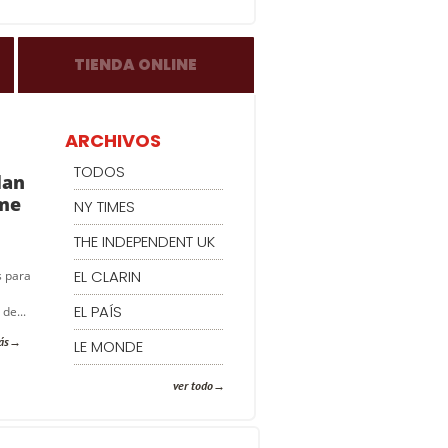
TIENDA ONLINE
ARCHIVOS
TODOS
lan
rme
NY TIMES
THE INDEPENDENT UK
EL CLARIN
s para
EL PAÍS
de...
ás
LE MONDE
ver todo