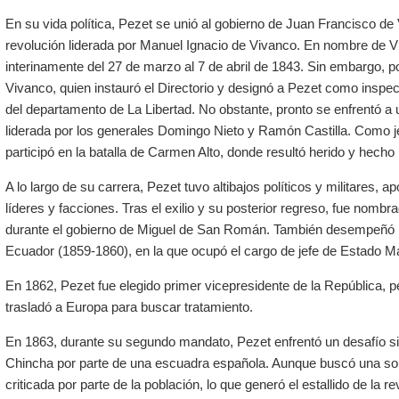
En su vida política, Pezet se unió al gobierno de Juan Francisco de
revolución liderada por Manuel Ignacio de Vivanco. En nombre de Vi
interinamente del 27 de marzo al 7 de abril de 1843. Sin embargo, p
Vivanco, quien instauró el Directorio y designó a Pezet como inspect
del departamento de La Libertad. No obstante, pronto se enfrentó a 
liderada por los generales Domingo Nieto y Ramón Castilla. Como j
participó en la batalla de Carmen Alto, donde resultó herido y hecho p
A lo largo de su carrera, Pezet tuvo altibajos políticos y militares, 
líderes y facciones. Tras el exilio y su posterior regreso, fue nomb
durante el gobierno de Miguel de San Román. También desempeñó un
Ecuador (1859-1860), en la que ocupó el cargo de jefe de Estado M
En 1862, Pezet fue elegido primer vicepresidente de la República, 
trasladó a Europa para buscar tratamiento.
En 1863, durante su segundo mandato, Pezet enfrentó un desafío sign
Chincha por parte de una escuadra española. Aunque buscó una solu
criticada por parte de la población, lo que generó el estallido de la r