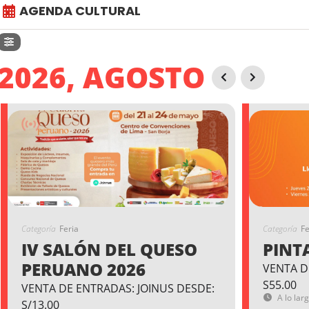
AGENDA CULTURAL
2026, AGOSTO
Categoría
Feria
Categoría
Fe
IV SALÓN DEL QUESO
PINT
PERUANO 2026
VENTA D
S55.00
VENTA DE ENTRADAS: JOINUS DESDE:
A lo lar
S/13.00