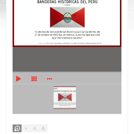
A
A
A