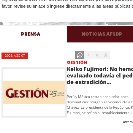
favor, revise su enlace o ingrese directamente a las áreas públicas 
PRENSA
NOTICIAS AFSDP
A
A
A
2026, AGO 07
GESTIÓN
Keiko Fujimori: No hem
evaluado todavía el ped
de extradición...
Perú y México restablecen relaciones
diplomáticas: otorgan salvoconducto a 
Chávez La presidenta de la República, 
Fujimori, se refirió al restablecimiento...
leer m