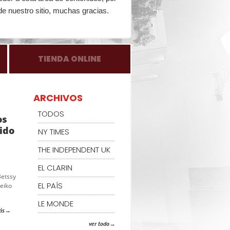
de nuestro sitio, muchas gracias.
TIENDA ONLINE
ARCHIVOS
TODOS
os
ido
NY TIMES
THE INDEPENDENT UK
EL CLARIN
Betssy
EL PAÍS
Keiko
LE MONDE
ás
ver todo