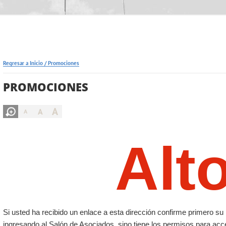
Regresar a Inicio
/
Promociones
PROMOCIONES
A
A
A
Alt
Si usted ha recibido un enlace a esta dirección confirme primero 
ingresando al Salón de Asociados, sino tiene los permisos para acc