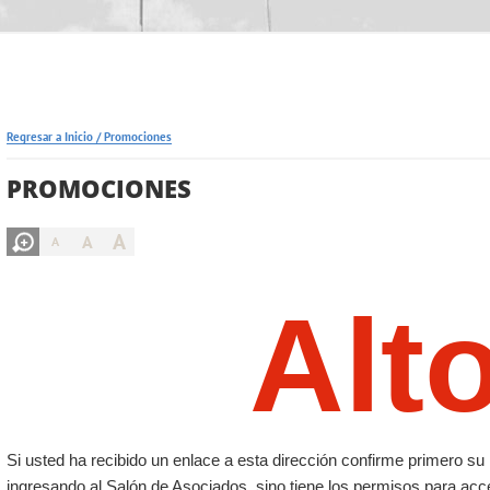
Regresar a Inicio
/
Promociones
PROMOCIONES
A
A
A
Alt
Si usted ha recibido un enlace a esta dirección confirme primero 
ingresando al Salón de Asociados, sino tiene los permisos para acc