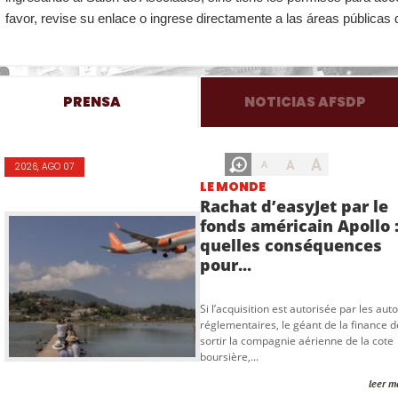
favor, revise su enlace o ingrese directamente a las áreas públicas 
PRENSA
NOTICIAS AFSDP
A
A
A
2026, AGO 07
LE MONDE
Rachat d’easyJet par le
fonds américain Apollo 
quelles conséquences
pour...
Si l’acquisition est autorisée par les auto
réglementaires, le géant de la finance d
sortir la compagnie aérienne de la cote
boursière,...
leer m