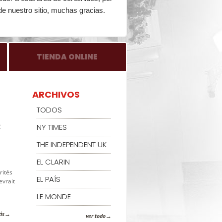
de nuestro sitio, muchas gracias.
TIENDA ONLINE
ARCHIVOS
TODOS
:
NY TIMES
THE INDEPENDENT UK
EL CLARIN
rités
EL PAÍS
evrait
LE MONDE
ás
ver todo