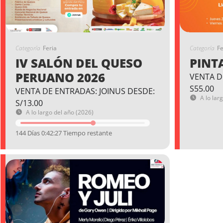
Categoría
Feria
Categoría
Fe
IV SALÓN DEL QUESO
PINT
PERUANO 2026
VENTA D
S55.00
VENTA DE ENTRADAS: JOINUS DESDE:
A lo lar
S/13.00
A lo largo del año (2026)
144 Días 0:42:26 Tiempo restante