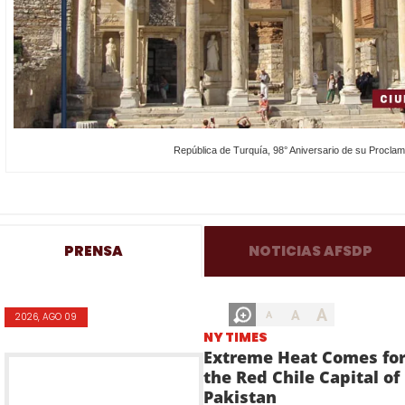
República de Turquía, 98° Aniversario de su Proclam
PRENSA
NOTICIAS AFSDP
A
A
A
2026, AGO 09
NY TIMES
Extreme Heat Comes fo
the Red Chile Capital of
Pakistan