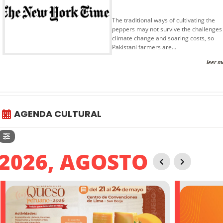
The traditional ways of cultivating the
peppers may not survive the challenges
climate change and soaring costs, so
Pakistani farmers are...
leer m
AGENDA CULTURAL
2026, AGOSTO