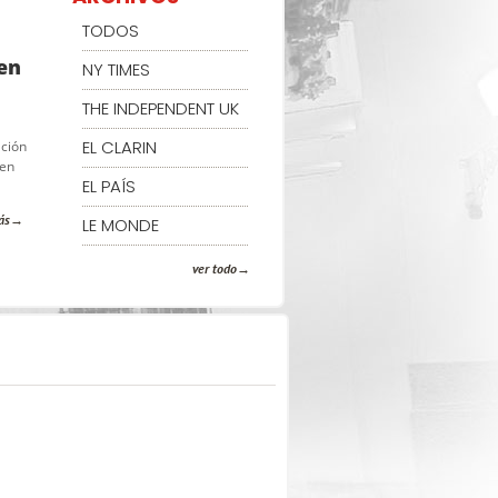
TODOS
en
NY TIMES
THE INDEPENDENT UK
EL CLARIN
ación
 en
EL PAÍS
ás
LE MONDE
ver todo