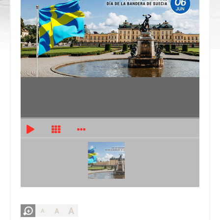
A
A
A