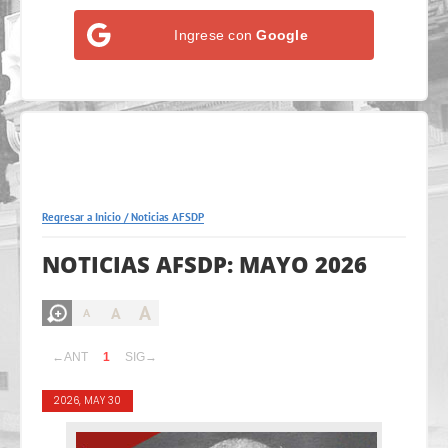
Ingrese con
Google
Regresar a Inicio
/
Noticias AFSDP
NOTICIAS AFSDP: MAYO 2026
A
A
A
←ANT
1
SIG→
2026, MAY 30