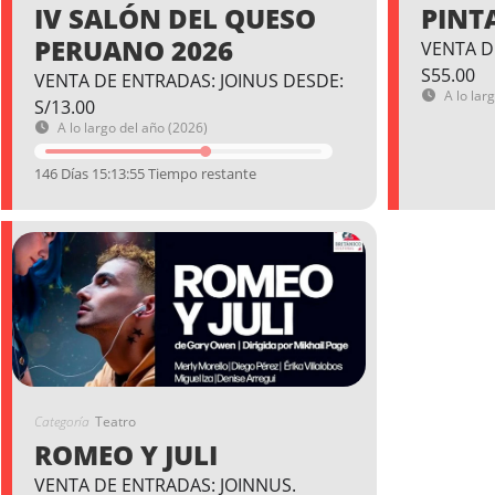
IV SALÓN DEL QUESO
PINT
PERUANO 2026
VENTA D
S55.00
VENTA DE ENTRADAS: JOINUS DESDE:
A lo lar
S/13.00
A lo largo del año (2026)
146 Días 15:13:54 Tiempo restante
Categoría
Teatro
ROMEO Y JULI
VENTA DE ENTRADAS: JOINNUS.