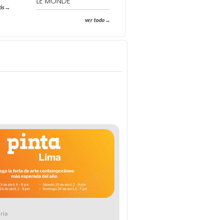
LE MONDE
ás
ver todo
ria