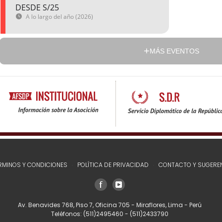
DESDE S/25
A lo largo del año (2026)
MÁS EVENTOS
RMINOS Y CONDICIONES
POLÍTICA DE PRIVACIDAD
CONTACTO Y SUGERE
Av. Benavides 768, Piso 7, Oficina 705 - Miraflores, Lima - Perú
Teléfonos:
(511)2495460
-
(511)2433790