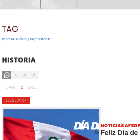
TAG
Regresar a Inicio
/
Tag: "Historia"
HISTORIA
A
A
A
←ANT
1
SIG→
2026, JUN 07
NOTICIAS AFSD
Feliz Día de