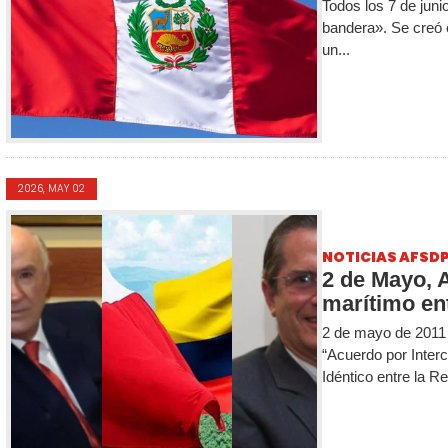
Todos los 7 de junio
bandera». Se creó e
un...
2026, MAY 02
NOTICIAS AFSD
2 de Mayo, 
marítimo ent
2 de mayo de 2011
“Acuerdo por Inter
Idéntico entre la Re