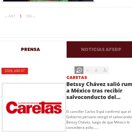
←ANT
1
SIG→
PRENSA
NOTICIAS AFSDP
A
A
A
2026, AGO 07
CARETAS
Betssy Chávez salió ru
a México tras recibir
salvoconducto del...
El canciller Carlos Espá confirmó que el
Gobierno peruano otorgó el salvocondu
Betssy Chávez, luego de que México le
concediera asilo…...