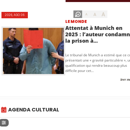
A
A
A
2026, AGO 06
LE MONDE
Attentat à Munich en
2025 : l’auteur condamn
la prison à...
Le tribunal de Munich a estimé que ce 
présentait une « gravité particulière », 
qualification qui rendra beaucoup plus
difficile pour cet...
leer m
AGENDA CULTURAL