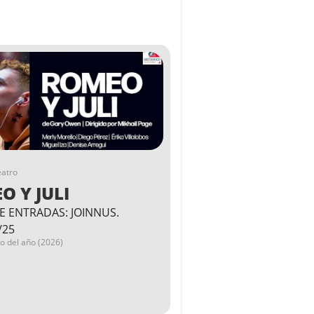
eatro
O Y JULI
E ENTRADAS: JOINNUS.
/25
go del año (2026)