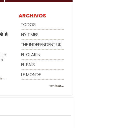
ARCHIVOS
TODOS
é à
NY TIMES
THE INDEPENDENT UK
EL CLARIN
crime
une
EL PAÍS
LE MONDE
ás
ver todo