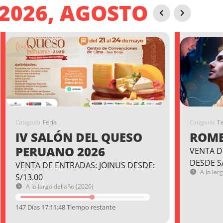
2026, AGOSTO
Categoría
Feria
Categoría
T
IV SALÓN DEL QUESO
ROME
PERUANO 2026
VENTA D
DESDE S
VENTA DE ENTRADAS: JOINUS DESDE:
A lo lar
S/13.00
A lo largo del año (2026)
147 Días 17:11:47 Tiempo restante