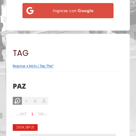
Ingrese con
Google
TAG
Regresar a Inicio
/
Tag: "Paz"
PAZ
A
A
A
←ANT
1
SIG→
2024, SEP 21