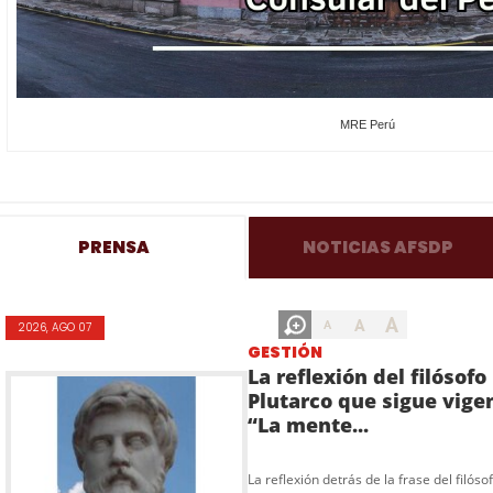
MRE Perú
PRENSA
NOTICIAS AFSDP
A
A
A
2026, AGO 07
GESTIÓN
La reflexión del filósofo
Plutarco que sigue vige
“La mente...
La reflexión detrás de la frase del filóso