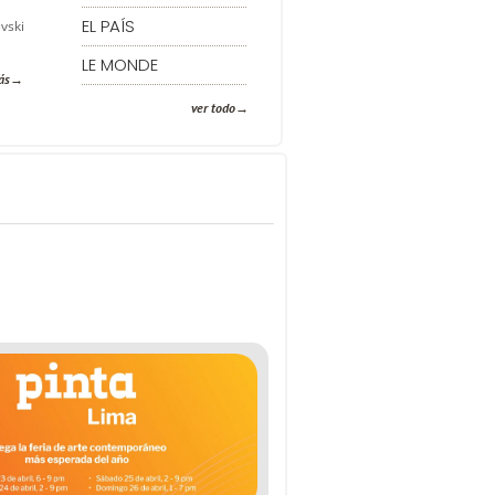
EL PAÍS
vski
LE MONDE
ás
ver todo