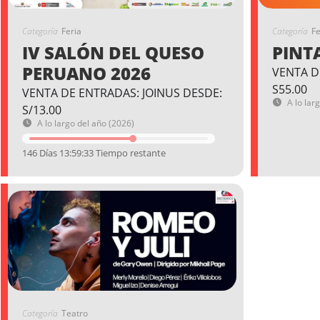
Categoría
Feria
Categoría
Fe
IV SALÓN DEL QUESO
PINT
PERUANO 2026
VENTA D
S55.00
VENTA DE ENTRADAS: JOINUS DESDE:
A lo lar
S/13.00
A lo largo del año (2026)
146 Días 13:59:32 Tiempo restante
Categoría
Teatro