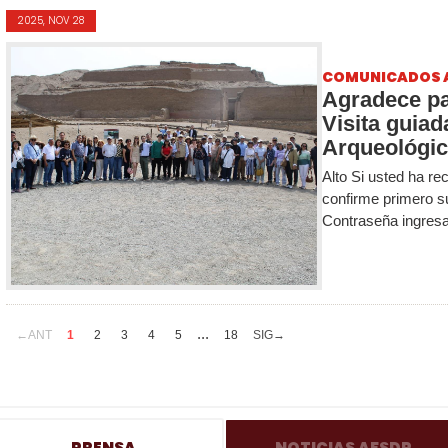
2025, NOV 28
COMUNICADOS 
Agradece par
Visita guiad
Arqueológico
Alto Si usted ha re
confirme primero s
Contraseña ingresa
...
←ANT
1
2
3
4
5
18
SIG→
PRENSA
NOTICIAS AFSDP