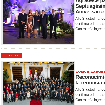
Agradece par
Septuagési
Aniversario 
Alto Si usted ha re
confirme primero s
Contraseña ingresa
2026, ABR 22
COMUNICADOS 
Reconocimi
la renuncia 
Alto Si usted ha re
confirme primero s
Contraseña ingresa