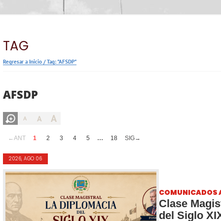
TAG
Regresar a Inicio
/
Tag: "AFSDP"
AFSDP
A
A
A
...
←ANT
1
2
3
4
5
18
SIG→
2026, AGO 06
COMUNICADOS 
Clase Magis
del Siglo XI