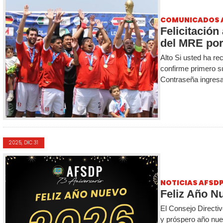
COMUNICADOS 
Felicitación
del MRE por
Alto Si usted ha re
confirme primero s
Contraseña ingresa
2025, DIC 31
NOTICIAS AFSD
Feliz Año N
El Consejo Directiv
y próspero año nu