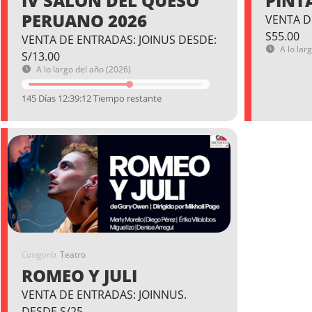
IV SALÓN DEL QUESO
PINT
PERUANO 2026
VENTA D
S55.00
VENTA DE ENTRADAS: JOINUS DESDE:
A lo lar
S/13.00
A lo largo del año (2026)
145 Días 12:39:11 Tiempo restante
Categoría
Teatro
ROMEO Y JULI
VENTA DE ENTRADAS: JOINNUS.
DESDE S/25