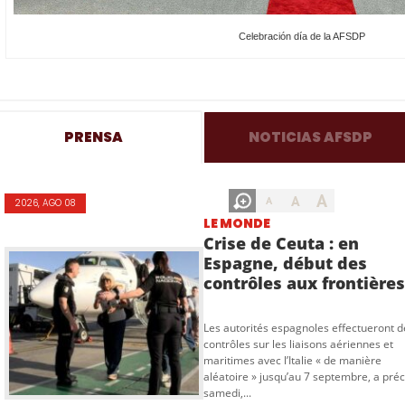
Celebración día de la AFSDP
PRENSA
NOTICIAS AFSDP
A
A
A
2026, AGO 08
LE MONDE
Crise de Ceuta : en
Espagne, début des
contrôles aux frontières.
Les autorités espagnoles effectueront d
contrôles sur les liaisons aériennes et
maritimes avec l’Italie « de manière
aléatoire » jusqu’au 7 septembre, a préc
samedi,...