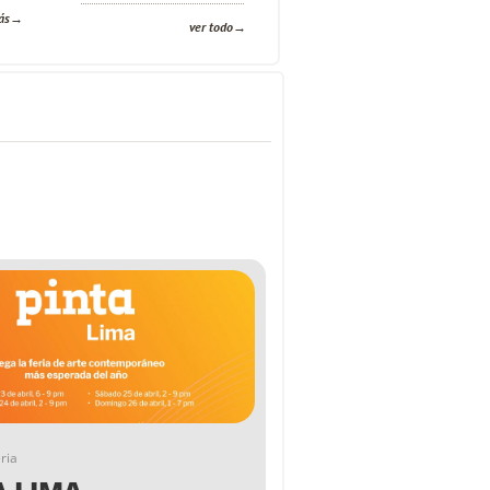
ás
ver todo
ria