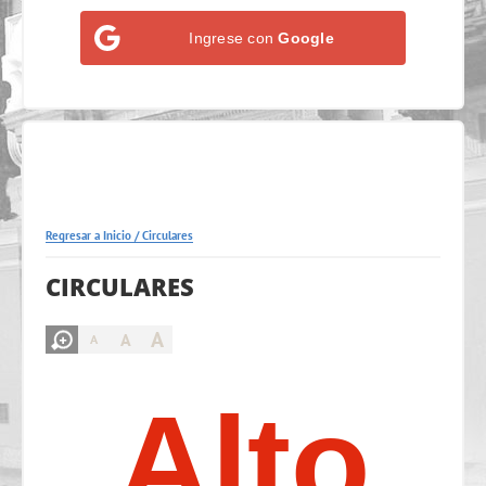
Ingrese con
Google
Regresar a Inicio
/
Circulares
CIRCULARES
A
A
A
Alto