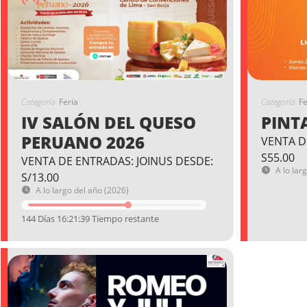
Categoría
Feria
Categoría
Fe
IV SALÓN DEL QUESO
PINT
PERUANO 2026
VENTA D
S55.00
VENTA DE ENTRADAS: JOINUS DESDE:
A lo lar
S/13.00
A lo largo del año (2026)
144 Días 16:21:38 Tiempo restante