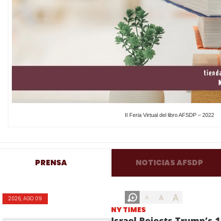
II Feria Virtual del libro AFSDP – 2022
PRENSA
NOTICIAS AFSDP
A
A
A
2026, AGO 09
NY TIMES
Israel Rejects Trump’s 1