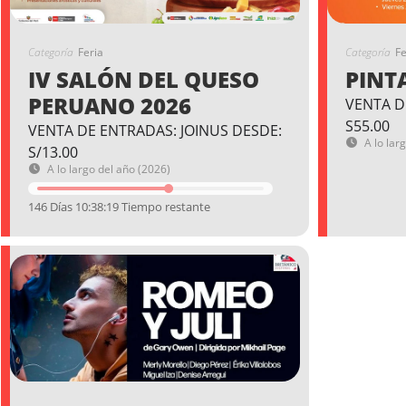
Categoría
Feria
Categoría
Fe
IV SALÓN DEL QUESO
PINT
PERUANO 2026
VENTA D
S55.00
VENTA DE ENTRADAS: JOINUS DESDE:
A lo lar
S/13.00
A lo largo del año (2026)
146 Días 10:38:18 Tiempo restante