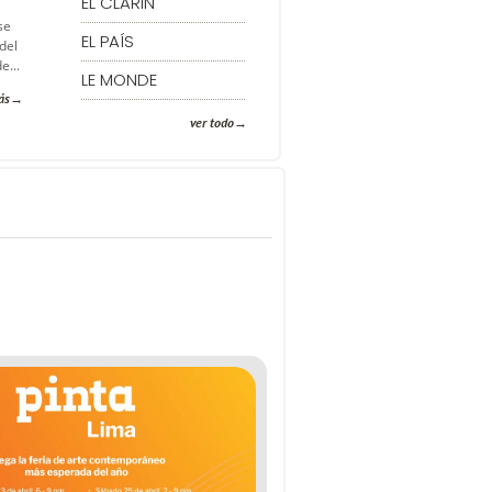
EL CLARIN
se
EL PAÍS
del
e...
LE MONDE
ás
ver todo