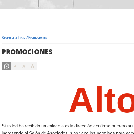
Regresar a Inicio
/
Promociones
PROMOCIONES
A
A
A
Alt
Si usted ha recibido un enlace a esta dirección confirme primero 
ingresando al Salón de Asociados, sino tiene los permisos para acc