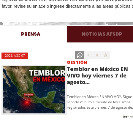
favor, revise su enlace o ingrese directamente a las áreas públicas 
PRENSA
NOTICIAS AFSDP
A
A
A
2026, AGO 07
GESTIÓN
Temblor en México EN
VIVO hoy viernes 7 de
agosto...
Temblor en México EN VIVO HOY. Sigue 
reporte minuto a minuto de los sismos
registrados este viernes 7 de agosto de.
leer m