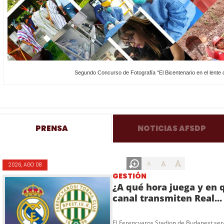
Segundo Concurso de Fotografía “El Bicentenario en el lente d
PRENSA
NOTICIAS AFSDP
A
A
A
2026, AGO 08
GESTIÓN
¿A qué hora juega y en 
canal transmiten Real...
El Ferencvaros Stadion de Budapest ser