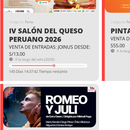
Categoría
Feria
Categoría
Fe
IV SALÓN DEL QUESO
PINT
PERUANO 2026
VENTA D
S55.00
VENTA DE ENTRADAS: JOINUS DESDE:
A lo lar
S/13.00
A lo largo del año (2026)
145 Días 14:37:40 Tiempo restante