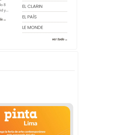
do 8
EL CLARIN
d y...
EL PAÍS
ás
LE MONDE
ver todo