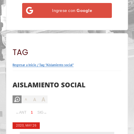
Ingrese con
Google
TAG
Regresar a Inicio
/
Tag: "Aislamiento social"
AISLAMIENTO SOCIAL
A
A
A
←ANT
1
SIG→
2020, MAY 26