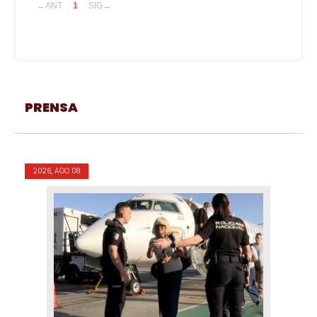
←ANT
1
SIG→
PRENSA
2026, AGO 08