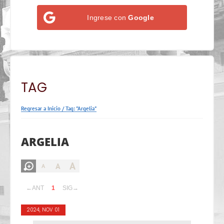
Ingrese con
Google
TAG
Regresar a Inicio
/
Tag: "Argelia"
ARGELIA
A
A
A
←ANT
1
SIG→
2024, NOV 01