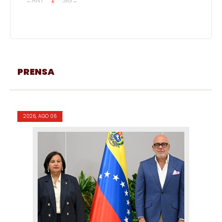
←ANT
1
SIG→
PRENSA
2026, AGO 06