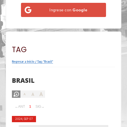
Ingrese con
Google
TAG
Regresar a Inicio
/
Tag: "Brasil"
BRASIL
A
A
A
←ANT
1
SIG→
2024, SEP 07