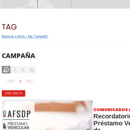
TAG
Regresar a Inicio
/
Tag: "Campaña"
CAMPAÑA
A
A
A
←ANT
1
SIG→
2021, ENE 13
COMUNICADOS 
Recordator
Préstamo Ve