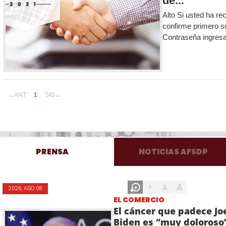
de...
Alto Si usted ha re
confirme primero s
Contraseña ingresa
←ANT
1
SIG→
PRENSA
NOTICIAS AFSDP
A
A
A
2026, AGO 08
EL COMERCIO
El cáncer que padece Jo
Biden es “muy doloroso