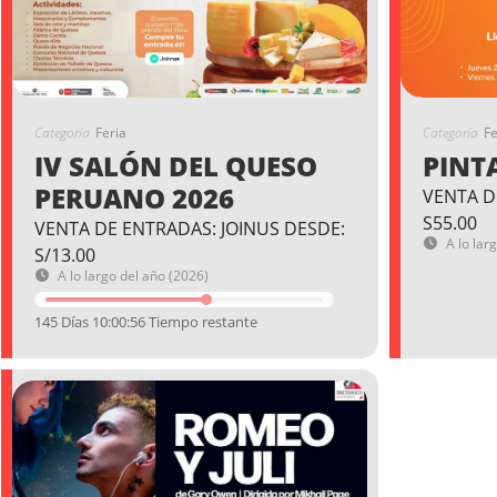
Categoría
Feria
Categoría
Fe
IV SALÓN DEL QUESO
PINT
PERUANO 2026
VENTA D
S55.00
VENTA DE ENTRADAS: JOINUS DESDE:
A lo lar
S/13.00
A lo largo del año (2026)
145 Días 10:00:55 Tiempo restante