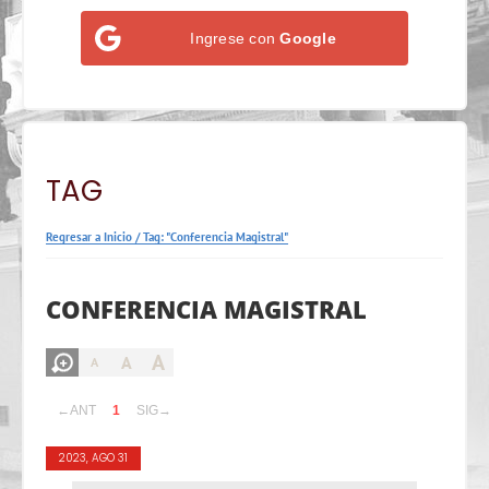
Ingrese con
Google
TAG
Regresar a Inicio
/
Tag: "Conferencia Magistral"
CONFERENCIA MAGISTRAL
A
A
A
←ANT
1
SIG→
2023, AGO 31