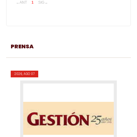
←ANT
1
SIG→
PRENSA
2026, AGO 07